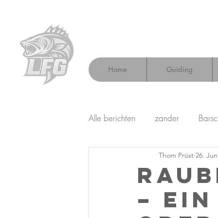
Home
Guiding
Alle berichten
zander
Barsc
Thom Prüst
26. Jun
Raub
– ei