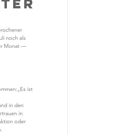
zter
prochener 
li noch als 
ler Monat — 
ommen:„Es ist 
nd in den 
rtrauen in 
ktion oder 
.