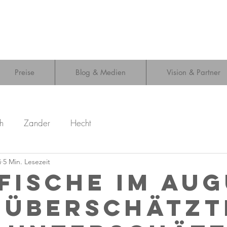
Preise
Blog & Medien
Vision & Partner
h
Zander
Hecht
i
5 Min. Lesezeit
fische im Au
n überschätzt