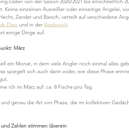
ng-Daten von der Saison 2020/2021 bis einschließlich 2
 Keine einzelnen Ausreißer oder einseitige Angelei, so
Hecht, Zander und Barsch, verteilt auf verschiedene Ang
nds Diep
 und in der 
Biesbosch
.
rt einige Dinge auf.
punkt: März
nell ein Monat, in dem viele Angler noch einmal alles ge
s spiegelt sich auch darin wider, wie diese Phase erinne
gut.
e ich im März auf: ca. 8 Fische pro Tag
und genau die Art von Phase, die im kollektiven Gedächt
l und Zahlen stimmen überein