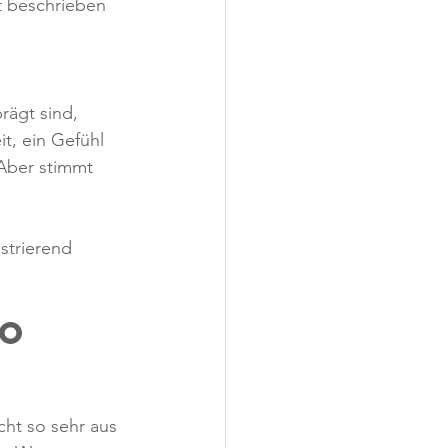
ft beschrieben 
ägt sind, 
t, ein Gefühl 
 Aber stimmt 
strierend 
o 
cht so sehr aus 