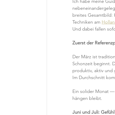
Ich habe meine Guidi
nebeneinandergelegt.
breites Gesamtbild: 
Techniken am 
Holla
Und dabei fallen sofo
Zuerst der Referenz
Der März ist traditio
Schonzeit beginnt. Da
produktiv, aktiv und 
Im Durchschnitt komm
Ein solider Monat — 
hängen bleibt.
Juni und Juli: Gefüh