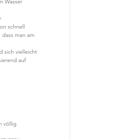
am Wasser 
r 
on schnell 
, dass man am 
sich vielleicht 
ierend auf 
 völlig 