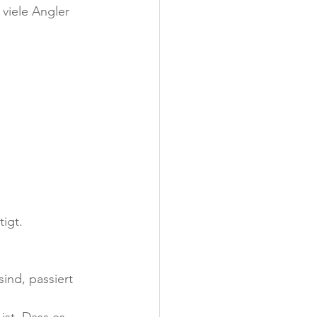
viele Angler 
igt.
ind, passiert 