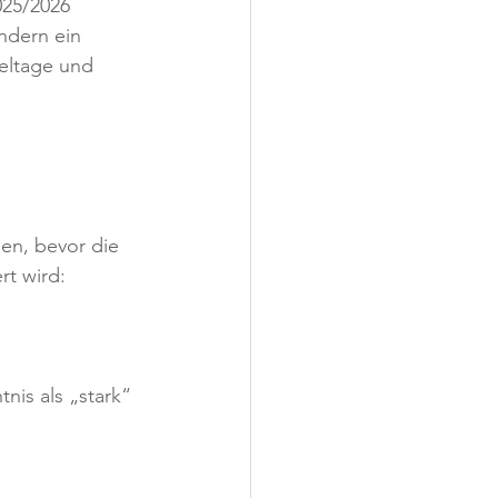
025/2026 
ndern ein 
eltage und 
ben, bevor die 
rt wird: 
nis als „stark“ 