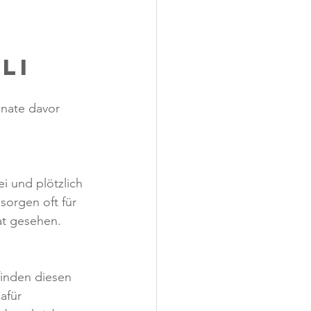
li
nate davor 
ei und plötzlich 
sorgen oft für 
at gesehen.
finden diesen 
afür 