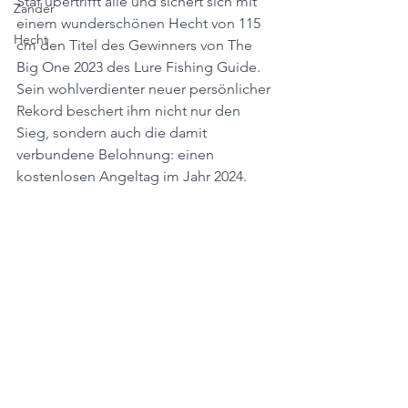
Staf übertrifft alle und sichert sich mit 
Zander
einem wunderschönen Hecht von 115 
Hecht
cm den Titel des Gewinners von The 
Big One 2023 des Lure Fishing Guide. 
Sein wohlverdienter neuer persönlicher 
Rekord beschert ihm nicht nur den 
Sieg, sondern auch die damit 
verbundene Belohnung: einen 
kostenlosen Angeltag im Jahr 2024.