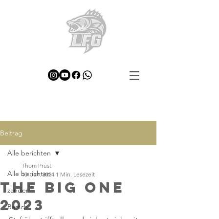
Beitrag
Alle berichten
Thom Prüst
Alle berichten
10. Jan. 2024
1 Min. Lesezeit
The Big One
zander
2023
Barsch